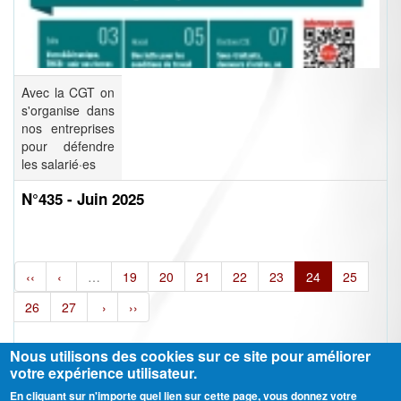
Avec la CGT on
s'organise dans
nos entreprises
pour défendre
les salarié·es
N°435 - Juin 2025
‹‹
‹
…
19
20
21
22
23
24
25
26
27
›
››
Nous utilisons des cookies sur ce site pour améliorer
votre expérience utilisateur.
En cliquant sur n'importe quel lien sur cette page, vous donnez votre