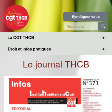
Toggle
Aller
navigation
au
contenu
Syndiquez-vous
principal
Formulaire
de
R
La CGT THCB
recherche
Droit et infos pratiques
Le journal THCB