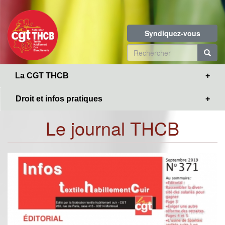
Toggle
Aller
navigation
au
contenu
Syndiquez-vous
principal
Formulaire
de
R
La CGT THCB
recherche
Droit et infos pratiques
Le journal THCB