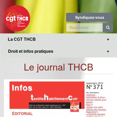
Toggle
Aller
navigation
au
contenu
Syndiquez-vous
principal
Formulaire
de
R
La CGT THCB
recherche
Droit et infos pratiques
Le journal THCB