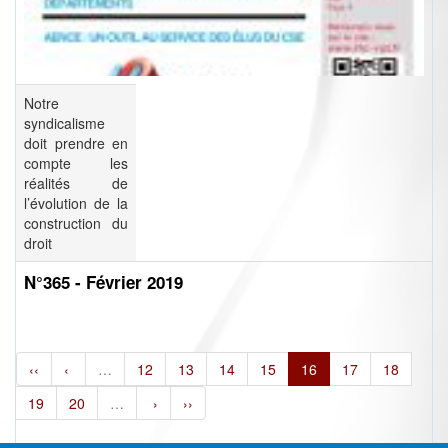
Notre
syndicalisme
doit prendre en
compte les
réalités de
l’évolution de la
construction du
droit
N°365 - Février 2019
‹‹
‹
…
12
13
14
15
16
17
18
19
20
…
›
››