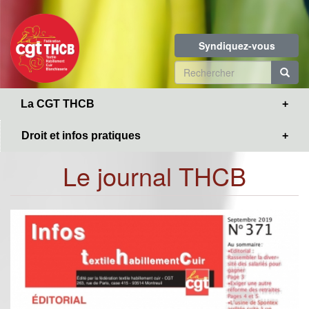
Toggle
Aller
navigation
au
contenu
Syndiquez-vous
principal
Formulaire
de
R
La CGT THCB
recherche
Droit et infos pratiques
Le journal THCB