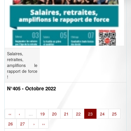
Salaires,
retraites,
amplifions le
rapport de force
!
N°405 - Octobre 2022
‹‹
‹
…
19
20
21
22
23
24
25
26
27
›
››