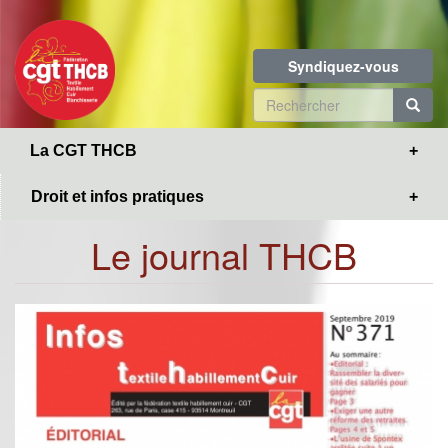
Toggle
Aller
navigation
au
contenu
Syndiquez-vous
principal
Formulaire
de
R
La CGT THCB
recherche
Droit et infos pratiques
Le journal THCB