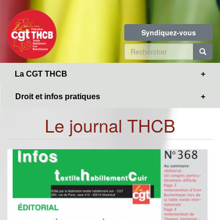
Toggle
Aller
navigation
au
contenu
Syndiquez-vous
principal
Formulaire
de
R
La CGT THCB
recherche
Droit et infos pratiques
Le journal THCB