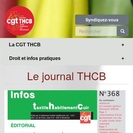
Toggle
Aller
navigation
au
contenu
Syndiquez-vous
principal
Formulaire
de
R
La CGT THCB
recherche
Droit et infos pratiques
Le journal THCB