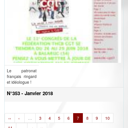
Le patronat
français ringard
et idéologue !
N°353 - Janvier 2018
‹‹
‹
…
3
4
5
6
7
8
9
10
11
…
›
››