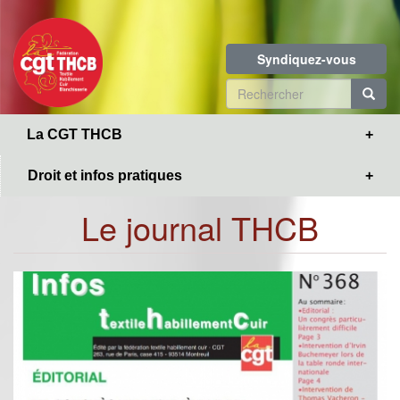
Toggle
Aller
navigation
au
contenu
Syndiquez-vous
principal
Formulaire
de
R
La CGT THCB
recherche
Droit et infos pratiques
Le journal THCB