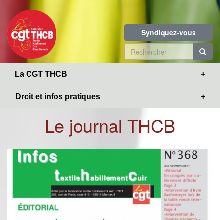
Toggle
Aller
navigation
au
contenu
Syndiquez-vous
principal
Formulaire
de
R
La CGT THCB
recherche
Droit et infos pratiques
Le journal THCB