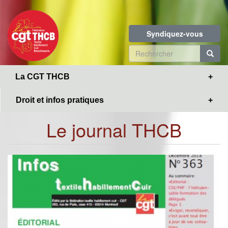
Toggle
Aller
navigation
au
contenu
Syndiquez-vous
principal
Formulaire
de
R
La CGT THCB
recherche
Droit et infos pratiques
Le journal THCB