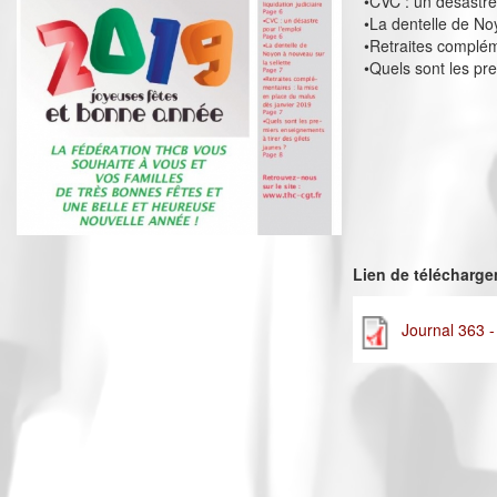
•CVC : un désastre
•La dentelle de No
•Retraites complém
•Quels sont les pr
Lien de télécharg
Journal 363 