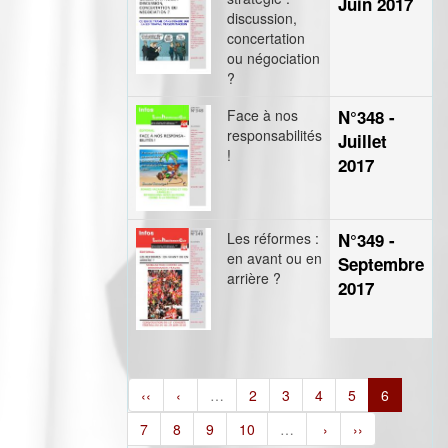
Juin 2017
discussion,
concertation
ou négociation
?
Face à nos
N°348 -
responsabilités
Juillet
!
2017
Les réformes :
N°349 -
en avant ou en
Septembre
arrière ?
2017
‹‹
‹
…
2
3
4
5
6
7
8
9
10
…
›
››