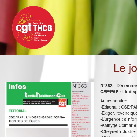
Toggle
Aller
navigation
au
contenu
principal
Le j
N°363 - Décembr
CSE/PAP : l’indi
Au sommaire:
•Editorial : CSE/PA
•Exiger, revendique
•L’urgence : s’inf
•Kalhyge Colmar e
•Cheynet industrie 