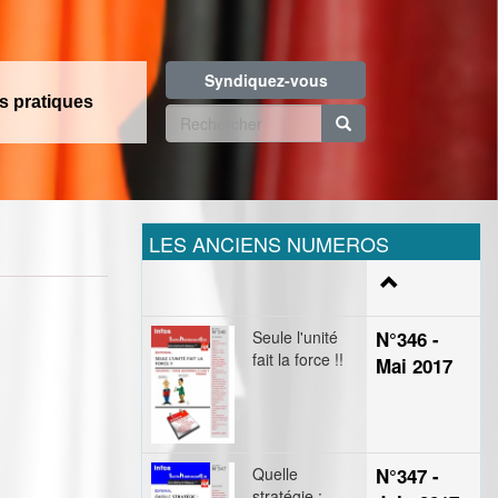
Syndiquez-vous
os pratiques
Formulaire
de
Rechercher
recherche
LES ANCIENS NUMEROS
Seule l'unité
N°346 -
fait la force !!
Mai 2017
Quelle
N°347 -
stratégie :