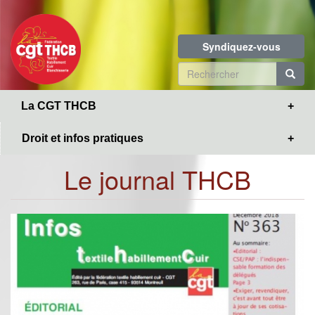
Toggle
Aller
navigation
au
contenu
Syndiquez-vous
principal
Formulaire
de
R
La CGT THCB
recherche
Droit et infos pratiques
Le journal THCB