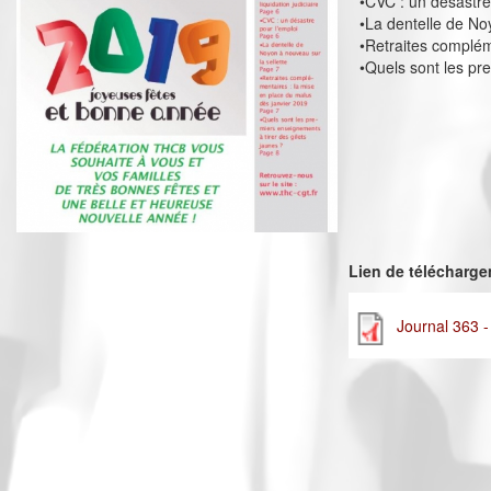
•CVC : un désastre
•La dentelle de No
•Retraites complém
•Quels sont les pr
Lien de télécharg
Journal 363 