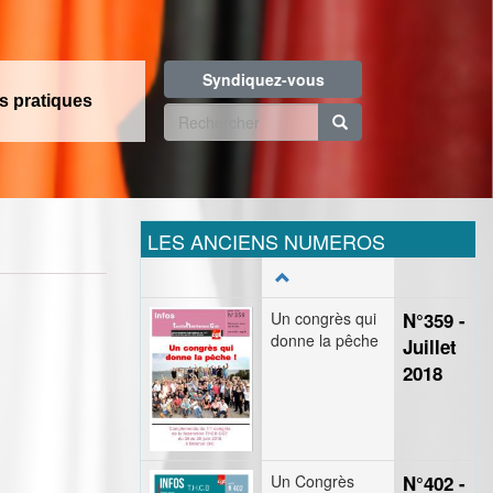
Syndiquez-vous
os pratiques
Formulaire
de
Rechercher
recherche
LES ANCIENS NUMEROS
Un congrès qui
N°359 -
donne la pêche
Juillet
2018
Un Congrès
N°402 -