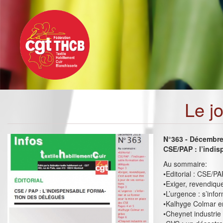
Toggle
Aller
navigation
au
contenu
principal
Le j
N°363 - Décembr
CSE/PAP : l’indi
Au sommaire:
•Editorial : CSE/PA
•Exiger, revendique
•L’urgence : s’inf
•Kalhyge Colmar e
•Cheynet industrie 