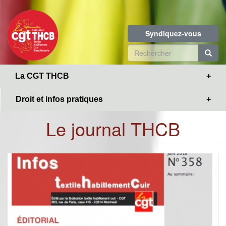
Toggle
Aller
navigation
au
contenu
Syndiquez-vous
principal
Formulaire
de
R
La CGT THCB
recherche
Droit et infos pratiques
Le journal THCB