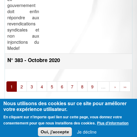
gouvernement
doit enfin
répondre aux
revendications
syndicales et
non aux
injonctions du
Medef
N° 383 - Octobre 2020
1
2
3
4
5
6
7
8
9
…
›
››
Nous utilisons des cookies sur ce site pour améliorer
votre expérience utilisateur.
En cliquant sur n'importe quel lien sur cette page, vous donnez votre
Ⓒ CGT Fédération THCB - Tous les droits réservés -
Mentions légales
consentement pour que nous installions des cookies.
Plus d'information
Contactez-nous
Je décline
Oui, j'accepte