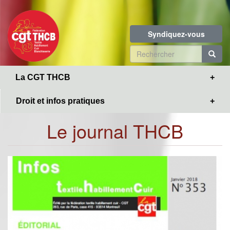
Toggle
Aller
navigation
au
contenu
Syndiquez-vous
principal
Formulaire
de
R
La CGT THCB
recherche
Droit et infos pratiques
Le journal THCB