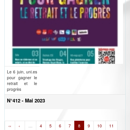
Le 6 juin, uni.es
pour gagner le
retrait et le
progrès
N°412 - Mai 2023
‹‹
‹
…
4
5
6
7
8
9
10
11