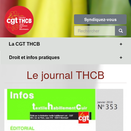
Toggle
Aller
navigation
au
contenu
Syndiquez-vous
principal
Formulaire
de
R
La CGT THCB
recherche
Droit et infos pratiques
Le journal THCB