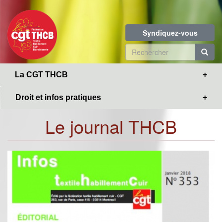
Toggle
Aller
navigation
au
contenu
Syndiquez-vous
principal
Formulaire
de
R
La CGT THCB
recherche
Droit et infos pratiques
Le journal THCB