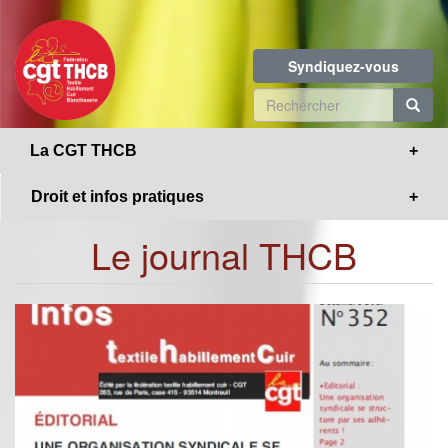
Toggle
Aller
navigation
au
contenu
Syndiquez-vous
principal
Formulaire
de
R
La CGT THCB
recherche
Droit et infos pratiques
Le journal THCB