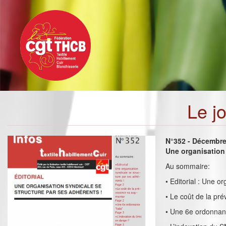
Toggle
Aller
navigation
au
contenu
principal
Le j
N°352 - Décembr
Une organisation 
Au sommaire:
• Editorial : Une o
• Le coût de la p
• Une 6e ordonnanc