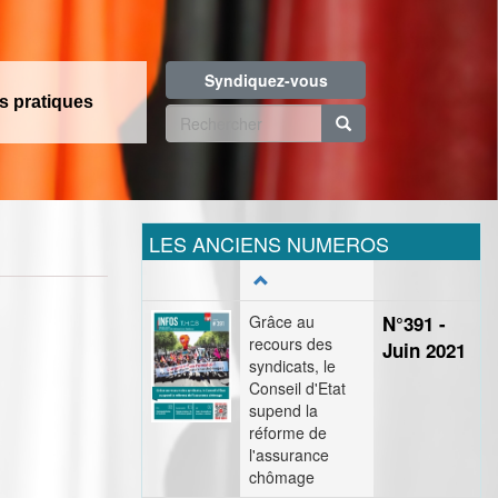
Syndiquez-vous
os pratiques
Formulaire
de
Rechercher
recherche
LES ANCIENS NUMEROS
Grâce au
N°391 -
recours des
Juin 2021
syndicats, le
Conseil d'Etat
supend la
réforme de
l'assurance
chômage