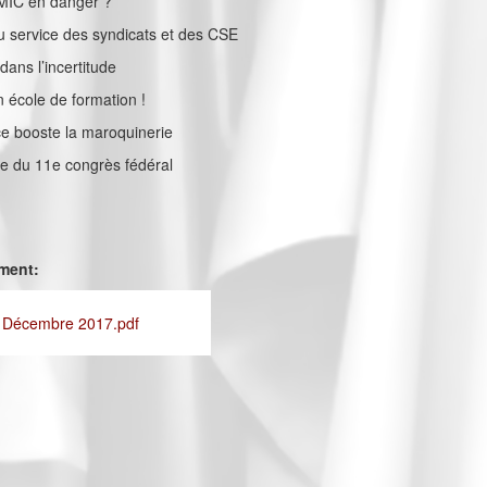
SMIC en danger ?
au service des syndicats et des CSE
ans l’incertitude
n école de formation !
e booste la maroquinerie
che du 11e congrès fédéral
ement:
- Décembre 2017.pdf