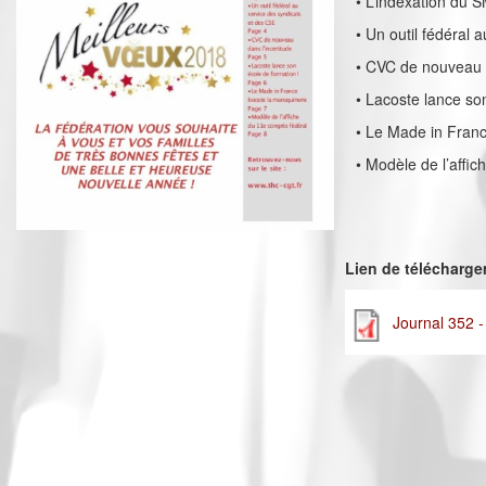
• L’indexation du 
• Un outil fédéral 
• CVC de nouveau d
• Lacoste lance so
• Le Made in Franc
• Modèle de l’affi
Lien de télécharg
Journal 352 