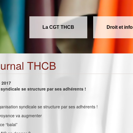
La CGT THCB
Droit et inf
ournal THCB
e 2017
syndicale se structure par ses adhérents !
rganisation syndicale se structure par ses adhérents !
révoyance va augmenter
e “balai”