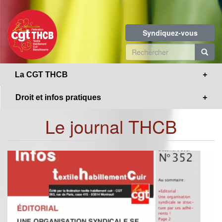
Toggle
Aller
navigation
au
contenu
Syndiquez-vous
principal
Formulaire
de
R
La CGT THCB
recherche
Droit et infos pratiques
Le journal THCB