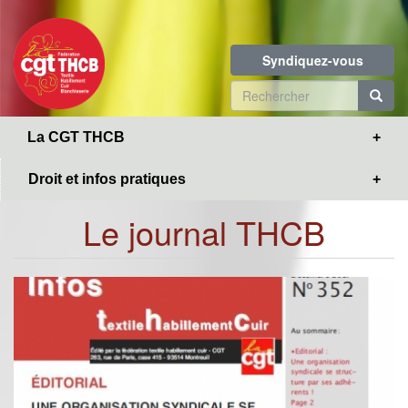
Toggle
Aller
navigation
au
contenu
Syndiquez-vous
principal
Formulaire
de
R
La CGT THCB
recherche
Droit et infos pratiques
Le journal THCB