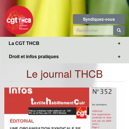
Toggle
Aller
navigation
au
contenu
Syndiquez-vous
principal
Formulaire
de
R
La CGT THCB
recherche
Droit et infos pratiques
Le journal THCB