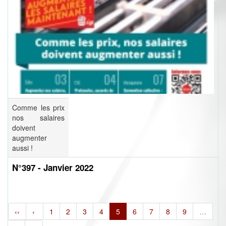
Comme les prix
nos salaires
doivent
augmenter
aussi !
N°397 - Janvier 2022
‹‹
‹
1
2
3
4
5
6
7
8
9
…