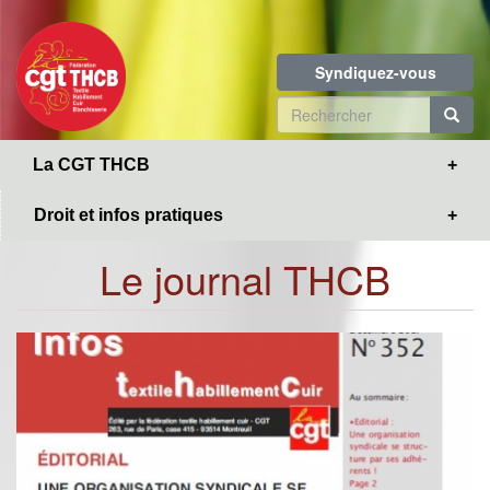
Toggle
Aller
navigation
au
contenu
Syndiquez-vous
principal
Formulaire
de
R
La CGT THCB
recherche
Droit et infos pratiques
Le journal THCB