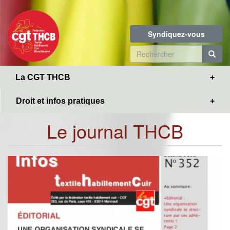
Toggle
Aller
navigation
au
contenu
Syndiquez-vous
principal
Formulaire
de
R
La CGT THCB
recherche
Droit et infos pratiques
Le journal THCB