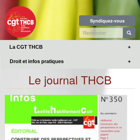
Toggle
Aller
navigation
au
contenu
Syndiquez-vous
principal
Formulaire
de
R
La CGT THCB
recherche
Droit et infos pratiques
Le journal THCB