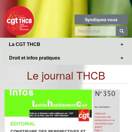
Toggle
Aller
navigation
au
contenu
Syndiquez-vous
principal
Formulaire
de
R
La CGT THCB
recherche
Droit et infos pratiques
Le journal THCB