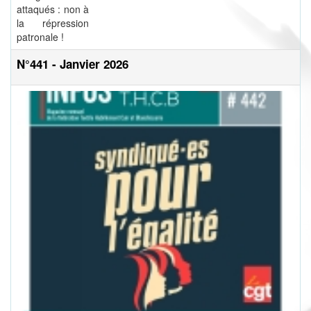
attaqués : non à
la répression
patronale !
N°441 - Janvier 2026