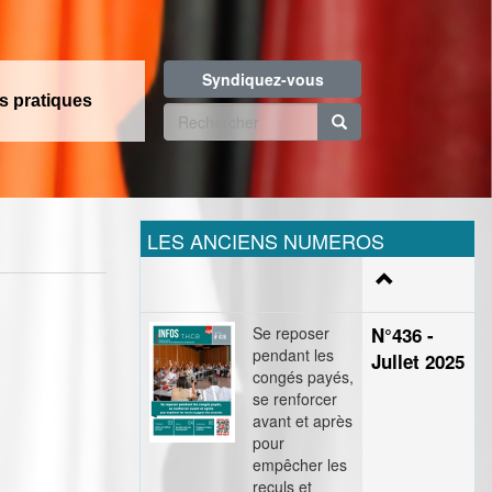
Syndiquez-vous
os pratiques
Formulaire
de
Rechercher
recherche
LES ANCIENS NUMEROS
Se reposer
N°436 -
pendant les
Jullet 2025
congés payés,
se renforcer
avant et après
pour
empêcher les
reculs et