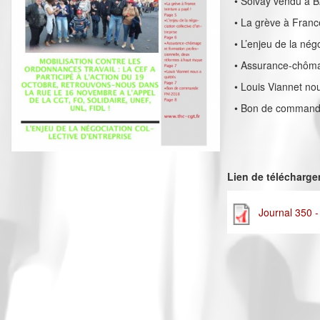
• Solvay vendu à 
• La grève à Franc
• L’enjeu de la nég
• Assurance-chômag
• Louis Viannet nou
• Bon de command
Lien de télécharg
Journal 350 