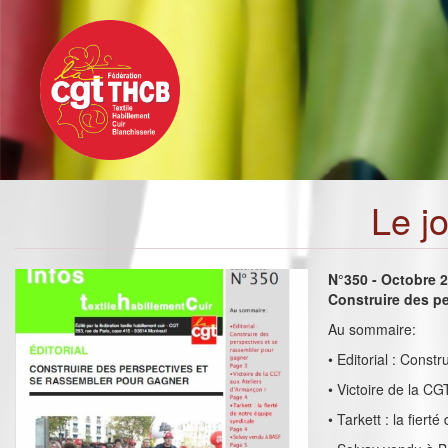
Toggle
Aller
navigation
au
contenu
principal
Le j
N°350 - Octobre 
Construire des p
Au sommaire:
• Editorial : Cons
• Victoire de la CG
• Tarkett : la fiert