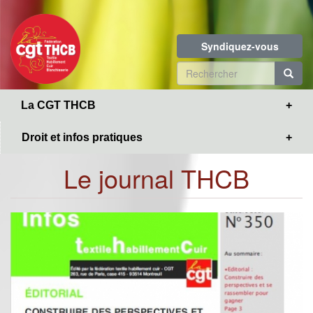
Toggle
Aller
navigation
au
contenu
Syndiquez-vous
principal
Formulaire
de
R
La CGT THCB
recherche
Droit et infos pratiques
Le journal THCB