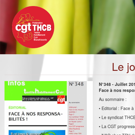
Toggle
Aller
navigation
au
contenu
principal
Le j
N°348 - Juillet 20
Face à nos respon
Au sommaire :
• Editorial : Face à
• Le syndicat THCB
• La CGT progress