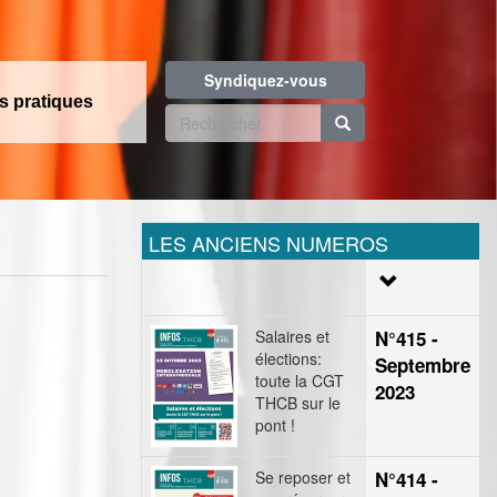
Syndiquez-vous
os pratiques
Formulaire
de
Rechercher
recherche
LES ANCIENS NUMEROS
Salaires et
N°415 -
élections:
Septembre
toute la CGT
2023
THCB sur le
pont !
Se reposer et
N°414 -