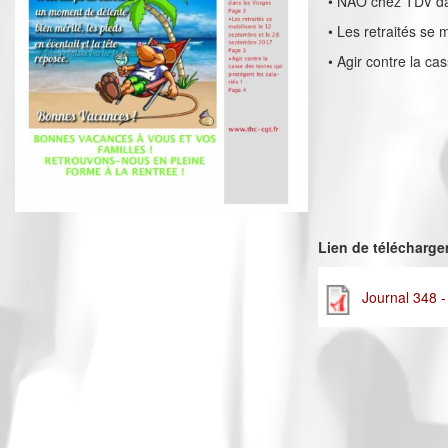
• NAO chez TDV da
• Les retraités se
• Agir contre la ca
Lien de télécharg
Journal 348 -