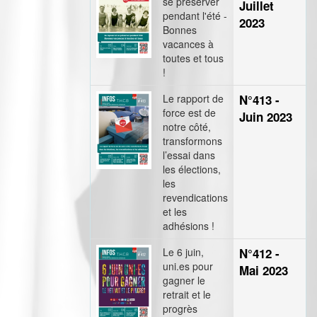
se préserver
Juillet
pendant l'été -
2023
Bonnes
vacances à
toutes et tous
!
Le rapport de
N°413 -
force est de
Juin 2023
notre côté,
transformons
l’essai dans
les élections,
les
revendications
et les
adhésions !
Le 6 juin,
N°412 -
uni.es pour
Mai 2023
gagner le
retrait et le
progrès