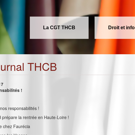
La CGT THCB
Droit et inf
ournal THCB
17
sabilités !
 nos responsabilités !
 prépare la rentrée en Haute-Loire !
e chez Faurécia