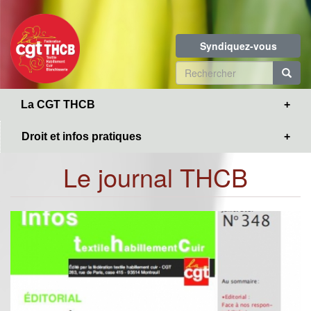
Toggle
Aller
navigation
au
contenu
Syndiquez-vous
principal
Formulaire
de
R
La CGT THCB
recherche
Droit et infos pratiques
Le journal THCB