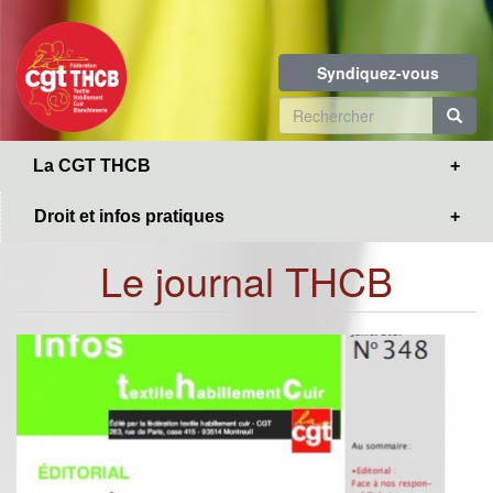
Toggle
Aller
navigation
au
contenu
Syndiquez-vous
principal
Formulaire
de
R
La CGT THCB
recherche
Droit et infos pratiques
Le journal THCB