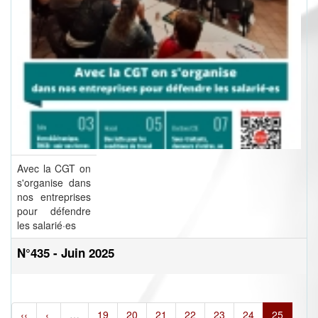
Avec la CGT on
s'organise dans
nos entreprises
pour défendre
les salarié·es
N°435 - Juin 2025
‹‹
‹
…
19
20
21
22
23
24
25