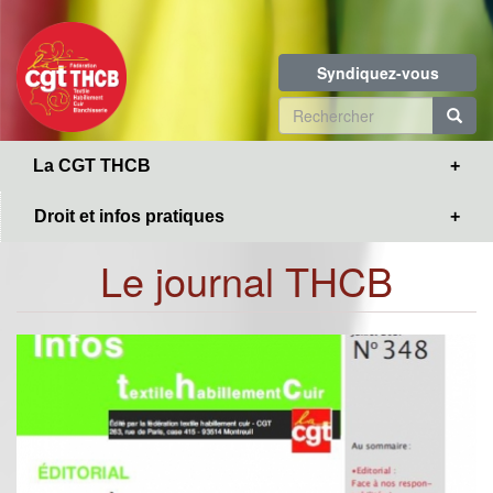
Toggle
Aller
navigation
au
contenu
Syndiquez-vous
principal
Formulaire
de
R
La CGT THCB
recherche
Droit et infos pratiques
Le journal THCB