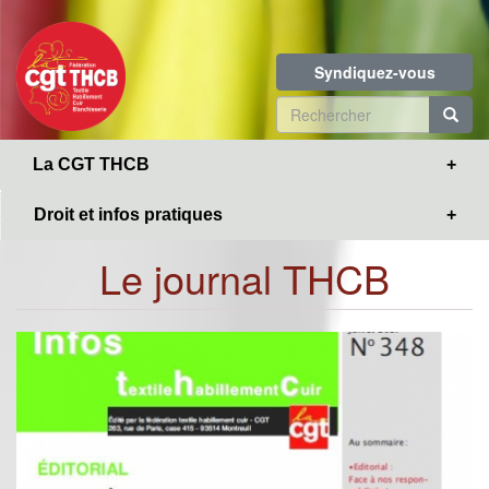
Toggle
Aller
navigation
au
contenu
Syndiquez-vous
principal
Formulaire
de
R
La CGT THCB
recherche
Droit et infos pratiques
Le journal THCB