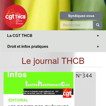
Toggle
Aller
navigation
au
contenu
Syndiquez-vous
principal
Formulaire
de
R
La CGT THCB
recherche
Droit et infos pratiques
Le journal THCB