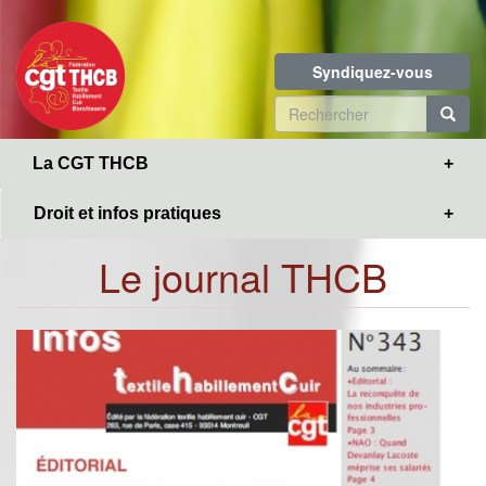
Toggle
Aller
navigation
au
contenu
Syndiquez-vous
principal
Formulaire
de
R
La CGT THCB
recherche
Droit et infos pratiques
Le journal THCB