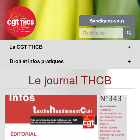
Toggle
Aller
navigation
au
contenu
Syndiquez-vous
principal
Formulaire
de
R
La CGT THCB
recherche
Droit et infos pratiques
Le journal THCB