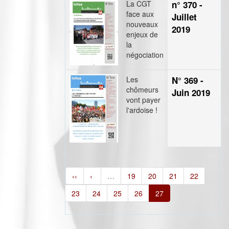
La CGT
n° 370 -
face aux
Juillet
nouveaux
2019
enjeux de
la
négociation
Les
N° 369 -
chômeurs
Juin 2019
vont payer
l'ardoise !
‹‹
‹
…
19
20
21
22
23
24
25
26
27