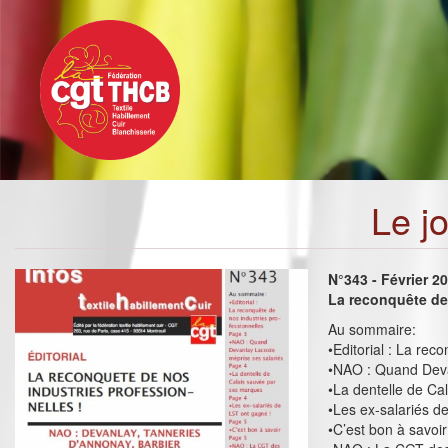
Toggle
Aller
navigation
au
contenu
principal
Le j
N°343 - Février 2
La reconquête de 
Au sommaire:
•Editorial : La rec
•NAO : Quand Deva
•La dentelle de Ca
•Les ex-salariés d
•C’est bon à savoir