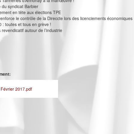
 Tanneries d’Annonay à la manœuvre !
e du syndicat Barbier
ement en tête aux élections TPE
 renforce le contrôle de la Direccte lors des licenciements économiques
 : toutes et tous en grève !
revendicatif autour de l’industrie
ement:
 Février 2017.pdf