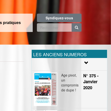
Syndiquez-vous
os pratiques
Formulaire
de
Rechercher
recherche
LES ANCIENS NUMEROS
Age pivot,
N° 375 -
un
Janvier
compromis
2020
de dupe !