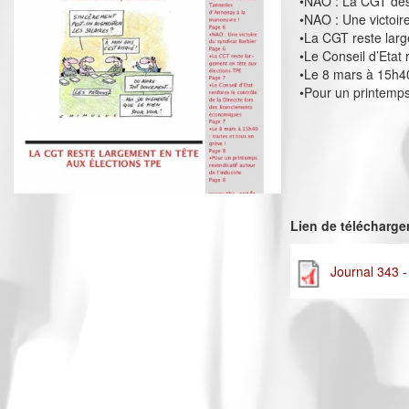
•NAO : La CGT des
•NAO : Une victoir
•La CGT reste larg
•Le Conseil d’Etat
•Le 8 mars à 15h40
•Pour un printemps 
Lien de télécharg
Journal 343 -