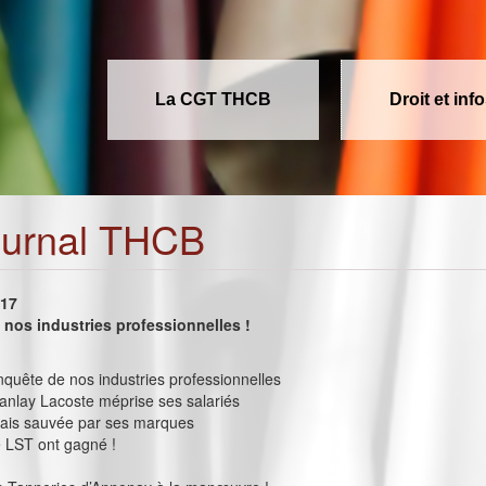
La CGT THCB
Droit et inf
ournal THCB
017
nos industries professionnelles !
onquête de nos industries professionnelles
nlay Lacoste méprise ses salariés
lais sauvée par ses marques
e LST ont gagné !