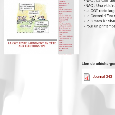
•NAO : La CGT des
•NAO : Une victoir
•La CGT reste larg
•Le Conseil d’Etat
•Le 8 mars à 15h40
•Pour un printemps 
Lien de télécharg
Journal 343 -