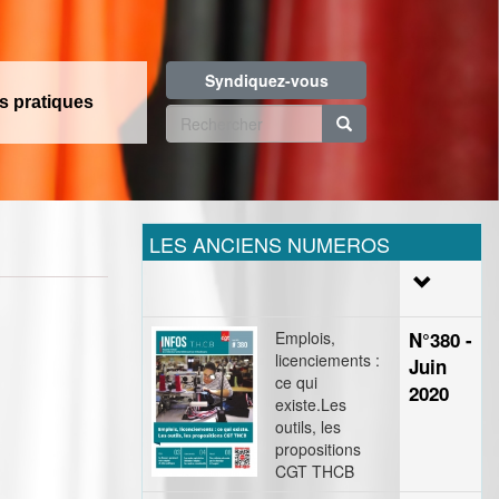
Syndiquez-vous
os pratiques
Formulaire
de
Rechercher
recherche
LES ANCIENS NUMEROS
Emplois,
N°380 -
licenciements :
Juin
ce qui
2020
existe.Les
outils, les
propositions
CGT THCB