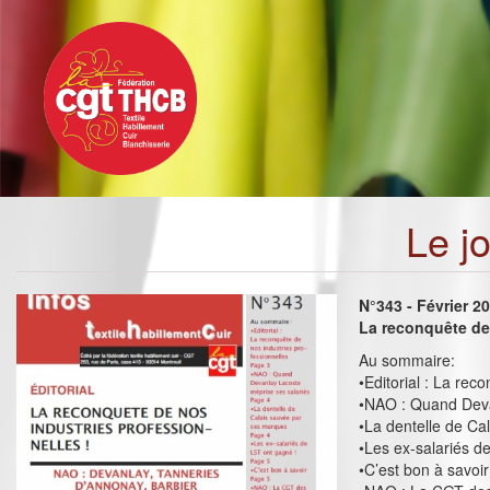
Toggle
Aller
navigation
au
contenu
principal
Le j
N°343 - Février 2
La reconquête de 
Au sommaire:
•Editorial : La rec
•NAO : Quand Deva
•La dentelle de Ca
•Les ex-salariés d
•C’est bon à savoir