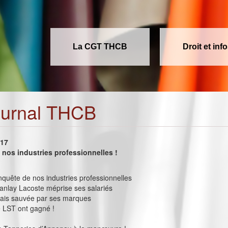
La CGT THCB
Droit et inf
ournal THCB
017
nos industries professionnelles !
onquête de nos industries professionnelles
nlay Lacoste méprise ses salariés
lais sauvée par ses marques
e LST ont gagné !