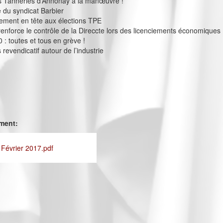
 Tanneries d’Annonay à la manœuvre !
e du syndicat Barbier
ement en tête aux élections TPE
 renforce le contrôle de la Direccte lors des licenciements économiques
 : toutes et tous en grève !
revendicatif autour de l’industrie
ement:
 Février 2017.pdf