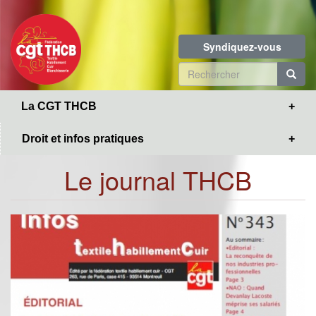
Toggle
Aller
navigation
au
contenu
Syndiquez-vous
principal
Formulaire
de
R
La CGT THCB
recherche
Droit et infos pratiques
Le journal THCB