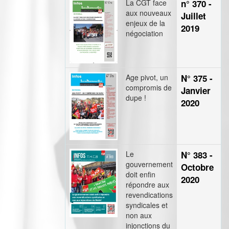
La CGT face
n° 370 -
aux nouveaux
Juillet
enjeux de la
2019
négociation
Age pivot, un
N° 375 -
compromis de
Janvier
dupe !
2020
Le
N° 383 -
gouvernement
Octobre
doit enfin
2020
répondre aux
revendications
syndicales et
non aux
injonctions du