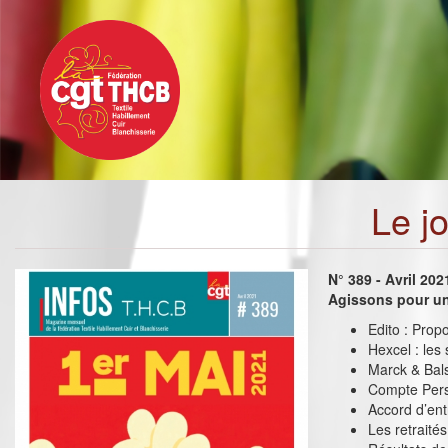
Toggle
Aller
navigation
au
contenu
principal
Le j
N° 389 - Avril 202
Agissons pour un
Edito : Prop
Hexcel : les
Marck & Bals
Compte Perso
Accord d’ent
Les retraité