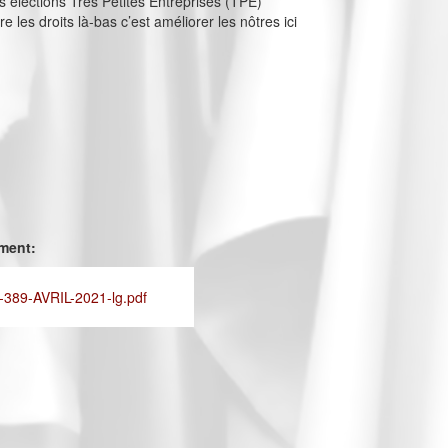
s élections Très Petites Entreprises (TPE)
e les droits là-bas c’est améliorer les nôtres ici
ement:
389-AVRIL-2021-lg.pdf