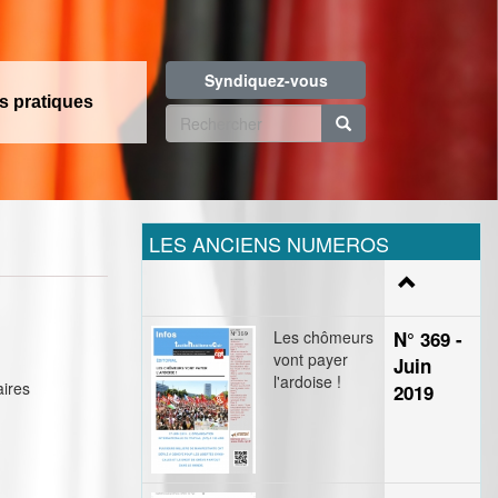
Syndiquez-vous
os pratiques
Formulaire
de
Rechercher
recherche
LES ANCIENS NUMEROS
Les chômeurs
N° 369 -
vont payer
Juin
l'ardoise !
aires
2019