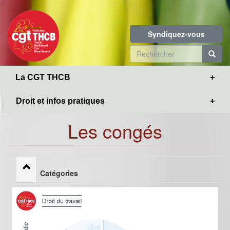
Toggle
Aller
navigation
au
contenu
Syndiquez-vous
principal
Formulaire
de
R
La CGT THCB
recherche
Droit et infos pratiques
Les congés
Catégories