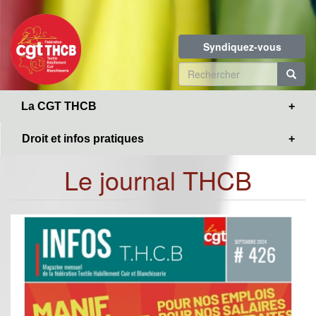
Toggle
Aller
navigation
au
contenu
Syndiquez-vous
principal
Formulaire
de
R
La CGT THCB
recherche
Droit et infos pratiques
Le journal THCB