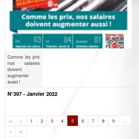
Comme les prix
nos salaires
doivent
augmenter
aussi !
N°397 - Janvier 2022
‹‹
‹
1
2
3
4
5
6
7
8
9
…
›
››