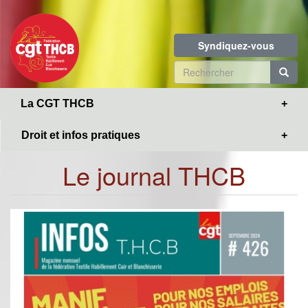
Toggle
Aller
navigation
au
contenu
Syndiquez-vous
principal
Formulaire
de
R
La CGT THCB
recherche
Droit et infos pratiques
Le journal THCB