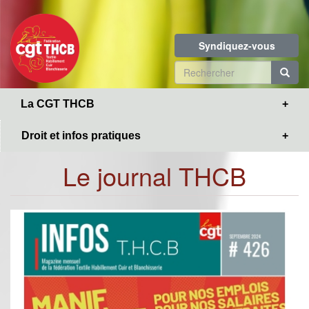
Toggle
Aller
navigation
au
contenu
Syndiquez-vous
principal
Formulaire
de
R
La CGT THCB
recherche
Droit et infos pratiques
Le journal THCB