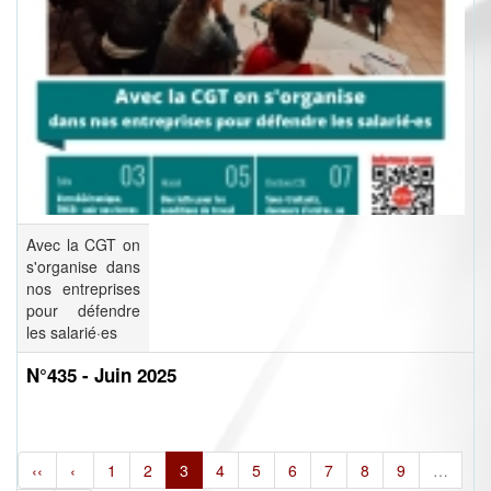
Avec la CGT on
s'organise dans
nos entreprises
pour défendre
les salarié·es
N°435 - Juin 2025
‹‹
‹
1
2
3
4
5
6
7
8
9
…