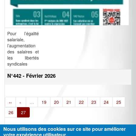
Pour l’égalité
salariale,
l’augmentation
des salaires et
les libertés
syndicales
N°442 - Février 2026
‹‹
‹
…
19
20
21
22
23
24
25
26
27
Nous utilisons des cookies sur ce site pour améliorer
votre expérience utilisateur.