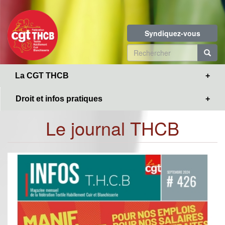
Toggle
Aller
navigation
au
contenu
Syndiquez-vous
principal
Formulaire
de
R
La CGT THCB
recherche
Droit et infos pratiques
Le journal THCB