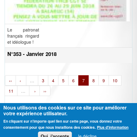
Le patronat
français ringard
et idéologue !
N°353 - Janvier 2018
‹‹
‹
…
3
4
5
6
7
8
9
10
11
…
›
››
Nous utilisons des cookies sur ce site pour améliorer
votre expérience utilisateur.
En cliquant sur n'importe quel lien sur cette page, vous donnez votre
Ⓒ CGT Fédération THCB - Tous les droits réservés -
Mentions légales
consentement pour que nous installions des cookies.
Plus d'information
Contactez-nous
Je décline
Oui, j'accepte