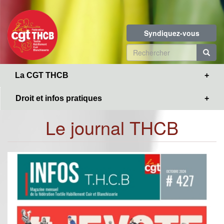
Toggle
Aller
navigation
au
contenu
Syndiquez-vous
principal
Formulaire
de
R
La CGT THCB
recherche
Droit et infos pratiques
Le journal THCB