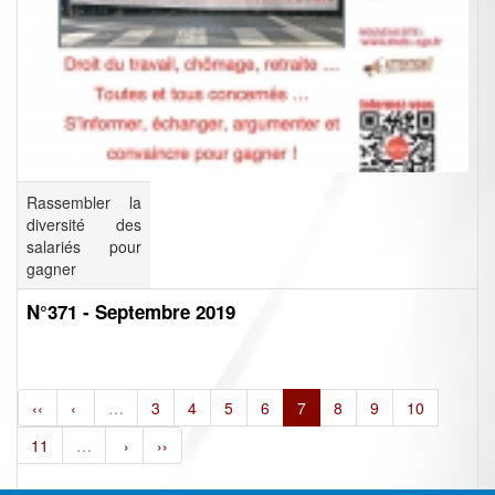
Rassembler la
diversité des
salariés pour
gagner
N°371 - Septembre 2019
‹‹
‹
…
3
4
5
6
7
8
9
10
11
…
›
››