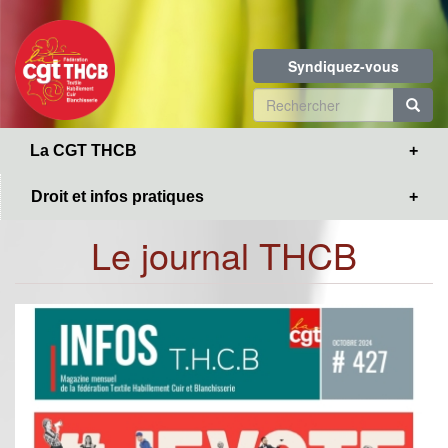
Toggle
Aller
navigation
au
contenu
Syndiquez-vous
principal
Formulaire
de
R
La CGT THCB
recherche
Droit et infos pratiques
Le journal THCB