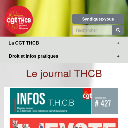
Toggle
Aller
navigation
au
contenu
Syndiquez-vous
principal
Formulaire
de
R
La CGT THCB
recherche
Droit et infos pratiques
Le journal THCB