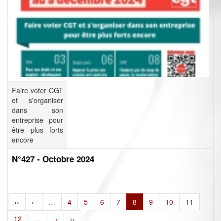
Faire voter CGT
et s'organiser
dans son
entreprise pour
être plus forts
encore
N°427 - Octobre 2024
‹‹
‹
…
4
5
6
7
8
9
10
11
12
…
›
››