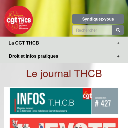
Toggle
Aller
navigation
au
contenu
Syndiquez-vous
principal
Formulaire
de
R
La CGT THCB
recherche
Droit et infos pratiques
Le journal THCB