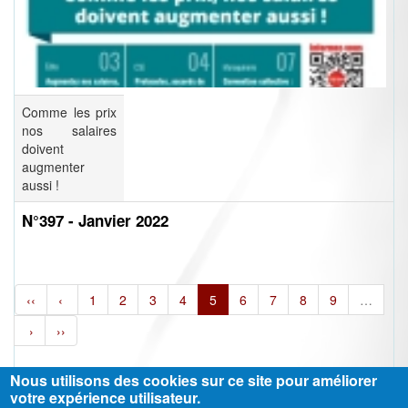
Comme les prix
nos salaires
doivent
augmenter
aussi !
N°397 - Janvier 2022
‹‹
‹
1
2
3
4
5
6
7
8
9
…
›
››
Nous utilisons des cookies sur ce site pour améliorer
votre expérience utilisateur.