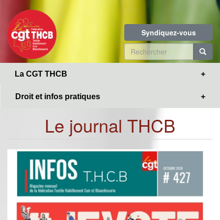
Toggle
Aller
navigation
au
contenu
Syndiquez-vous
principal
Formulaire
de
R
La CGT THCB
recherche
Droit et infos pratiques
Le journal THCB