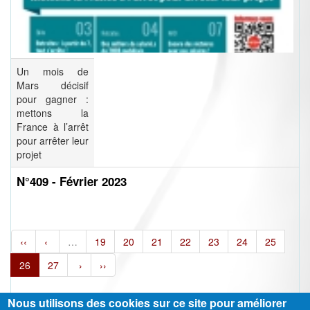
Un mois de
Mars décisif
pour gagner :
mettons la
France à l’arrêt
pour arrêter leur
projet
N°409 - Février 2023
‹‹
‹
…
19
20
21
22
23
24
25
26
27
›
››
Nous utilisons des cookies sur ce site pour améliorer